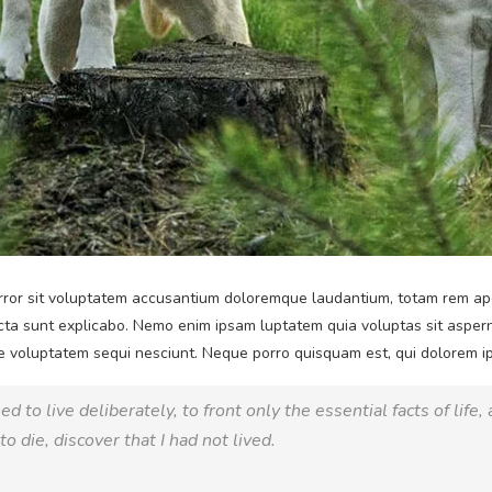
error sit voluptatem accusantium doloremque laudantium, totam rem ape
dicta sunt explicabo. Nemo enim ipsam luptatem quia voluptas sit asperna
 voluptatem sequi nesciunt. Neque porro quisquam est, qui dolorem ip
to live deliberately, to front only the essential facts of life, 
o die, discover that I had not lived.