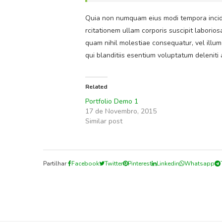
Quia non numquam eius modi tempora incid
rcitationem ullam corporis suscipit laborio
quam nihil molestiae consequatur, vel illu
qui blanditiis esentium voluptatum deleniti
Related
Portfolio Demo 1
17 de Novembro, 2015
Similar post
Partilhar
Facebook
Twitter
Pinterest
Linkedin
Whatsapp