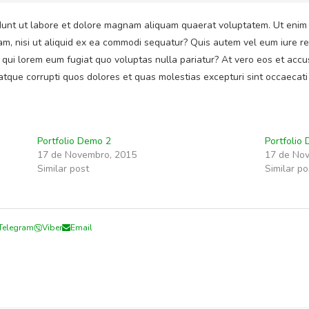
unt ut labore et dolore magnam aliquam quaerat voluptatem. Ut enim
sam, nisi ut aliquid ex ea commodi sequatur? Quis autem vel eum iure re
m qui lorem eum fugiat quo voluptas nulla pariatur? At vero eos et acc
 atque corrupti quos dolores et quas molestias excepturi sint occaecati
Portfolio Demo 2
Portfolio
17 de Novembro, 2015
17 de No
Similar post
Similar po
Telegram
Viber
Email