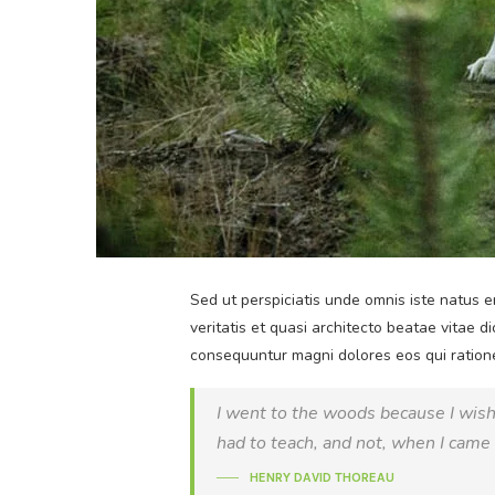
Sed ut perspiciatis unde omnis iste natus 
veritatis et quasi architecto beatae vitae 
consequuntur magni dolores eos qui ratione
I went to the woods because I wished 
had to teach, and not, when I came t
HENRY DAVID THOREAU