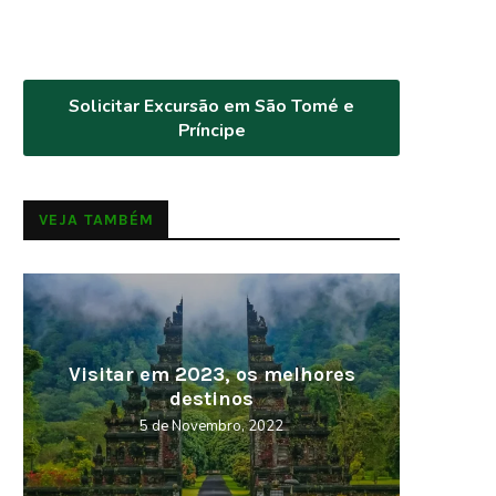
Solicitar Excursão em São Tomé e
Príncipe
VEJA TAMBÉM
Cabo Verde – Terra da Morabeza
Curios
27 de Outubro, 2022