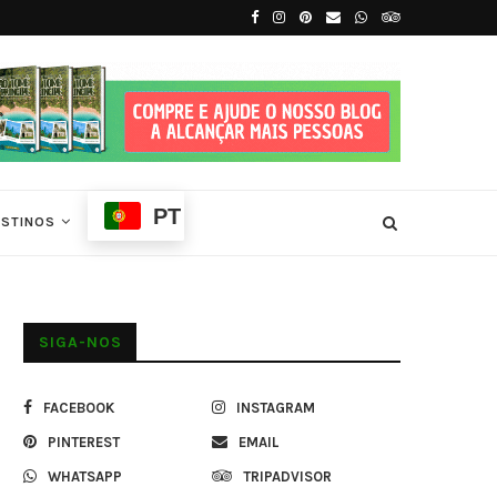
São Tomé
Melhor Época para Visitar São Tomé e Prín
PT
ESTINOS
SIGA-NOS
FACEBOOK
INSTAGRAM
PINTEREST
EMAIL
WHATSAPP
TRIPADVISOR