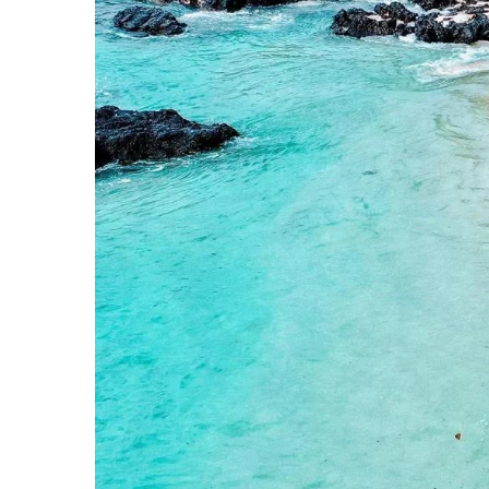
Moeda de São Tomé 
dades Sobre Moçambique
Dobra São-tome
24 de Outubro, 2022
7 de Outubro, 2