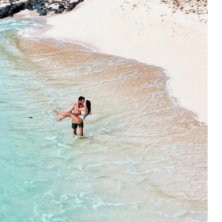
e Príncipe:
Visitar em 2023, os melhores
nse...
destinos
023
5 de Novembro, 2022