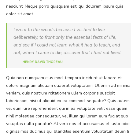
nesciunt. Neque porro quisquam est, qui dolorem ipsum quia
dolor sit amet.
I went to the woods because I wished to live
deliberately, to front only the essential facts of life,
and see if I could not learn what it had to teach, and
not, when I came to die, discover that I had not lived.
HENRY DAVID THOREAU
Quia non numquam eius modi tempora incidunt ut labore et
dolore magnam aliquam quaerat voluptatem. Ut enim ad minima
veniam, quis nostrum rcitationem ullam corporis suscipit
laboriosam, nisi ut aliquid ex ea commodi sequatur? Quis autem
vel eum iure reprehenderit qui in ea voluptate velit esse quam
nihil molestiae consequatur, vel illum qui lorem eum fugiat quo
voluptas nulla pariatur? At vero eos et accusamus et iusto odio
dignissimos ducimus qui blanditiis esentium voluptatum deleniti