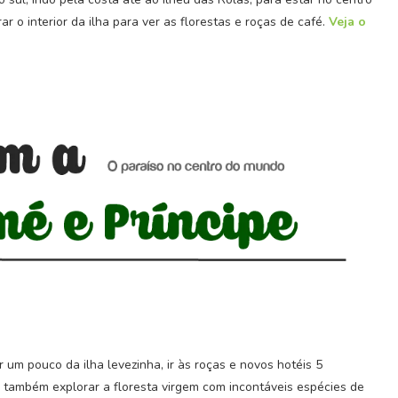
r o interior da ilha para ver as florestas e roças de café.
Veja o
Moeda de São Tomé e Príncipe:
 Moçambique
Dobra São-tomense...
2022
7 de Outubro, 2023
r um pouco da ilha levezinha, ir às roças e novos hotéis 5
e também explorar a floresta virgem com incontáveis espécies de