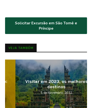
Solicitar Excursão em São Tomé e
Príncipe
VEJA TAMBÉM
Visitar em 2023, os melhores
Cabo V
destinos
5 de Novembro, 2022