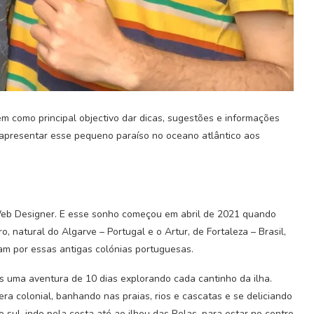
 como principal objectivo dar dicas, sugestões e informações
 apresentar esse pequeno paraíso no oceano atlântico aos
Web Designer. E esse sonho começou em abril de 2021 quando
, natural do Algarve – Portugal e o Artur, de Fortaleza – Brasil,
ram por essas antigas colónias portuguesas.
s uma aventura de 10 dias explorando cada cantinho da ilha.
ra colonial, banhando nas praias, rios e cascatas e se deliciando
o sul, indo pela costa até ao ilheu das Rolas, para estar no centro