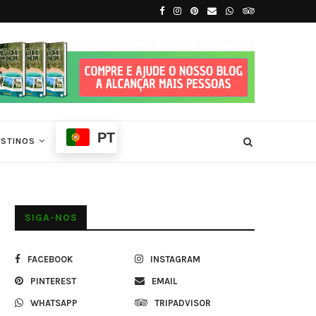
íncipe
7 Principais Atrações Turísticas de São T
PT
ESTINOS
SIGA-NOS
FACEBOOK
INSTAGRAM
PINTEREST
EMAIL
WHATSAPP
TRIPADVISOR