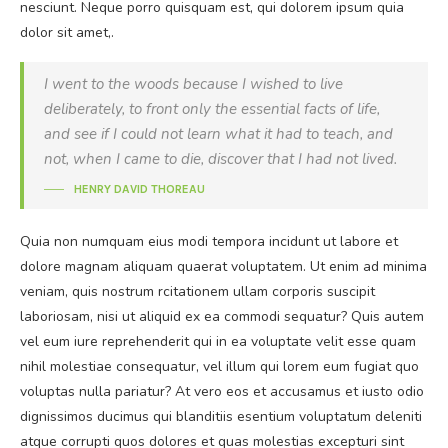
nesciunt. Neque porro quisquam est, qui dolorem ipsum quia
dolor sit amet,.
I went to the woods because I wished to live
deliberately, to front only the essential facts of life,
and see if I could not learn what it had to teach, and
not, when I came to die, discover that I had not lived.
HENRY DAVID THOREAU
Quia non numquam eius modi tempora incidunt ut labore et
dolore magnam aliquam quaerat voluptatem. Ut enim ad minima
veniam, quis nostrum rcitationem ullam corporis suscipit
laboriosam, nisi ut aliquid ex ea commodi sequatur? Quis autem
vel eum iure reprehenderit qui in ea voluptate velit esse quam
nihil molestiae consequatur, vel illum qui lorem eum fugiat quo
voluptas nulla pariatur? At vero eos et accusamus et iusto odio
dignissimos ducimus qui blanditiis esentium voluptatum deleniti
atque corrupti quos dolores et quas molestias excepturi sint