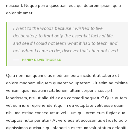
nesciunt. Neque porro quisquam est, qui dolorem ipsum quia
dolor sit amet.
I went to the woods because I wished to live
deliberately, to front only the essential facts of life,
and see if I could not learn what it had to teach, and
not, when I came to die, discover that I had not lived.
HENRY DAVID THOREAU
Quia non numquam eius modi tempora incidunt ut labore et
dolore magnam aliquam quaerat voluptatem. Ut enim ad minima
veniam, quis nostrum rcitationem ullam corporis suscipit
laboriosam, nisi ut aliquid ex ea commodi sequatur? Quis autem
vel eum iure reprehenderit qui in ea voluptate velit esse quam
nihil molestiae consequatur, vel illum qui lorem eum fugiat quo
voluptas nulla pariatur? At vero eos et accusamus et iusto odio
dignissimos ducimus qui blanditiis esentium voluptatum deleniti