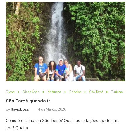
Dicas
Dicas Úteis
Natureza
Príncipe
São Tomé
Turismo
São Tomé quando ir
by
flavioboss
4 de Março, 2026
Como é o clima em São Tomé? Quais as estações existem na
ilha? Qual a…