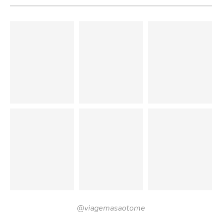
@viagemasaotome