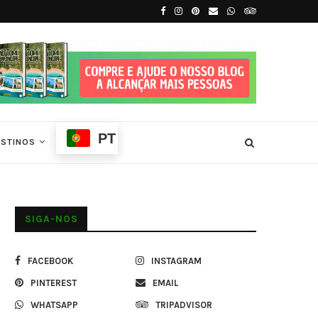
íncipe
7 Principais Atrações Turísticas de São T
PT
ESTINOS
SIGA-NOS
FACEBOOK
INSTAGRAM
PINTEREST
EMAIL
WHATSAPP
TRIPADVISOR