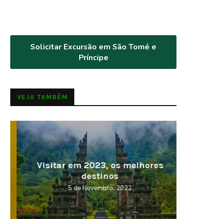
Solicitar Excursão em São Tomé e
Príncipe
VEJA TAMBÉM
Visitar em 2023, os melhores
Cabo V
destinos
5 de Novembro, 2022