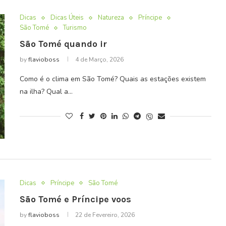
Dicas
Dicas Úteis
Natureza
Príncipe
São Tomé
Turismo
São Tomé quando ir
by
flavioboss
4 de Março, 2026
Como é o clima em São Tomé? Quais as estações existem
na ilha? Qual a…
Dicas
Príncipe
São Tomé
São Tomé e Príncipe voos
by
flavioboss
22 de Fevereiro, 2026