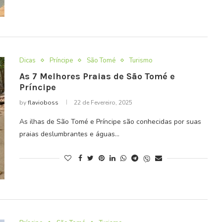
Dicas
Príncipe
São Tomé
Turismo
As 7 Melhores Praias de São Tomé e
Príncipe
by
flavioboss
22 de Fevereiro, 2025
As ilhas de São Tomé e Príncipe são conhecidas por suas
praias deslumbrantes e águas…
Moeda de São Tomé e Príncipe:
 Moçambique
Dobra São-tomense...
2022
7 de Outubro, 2023