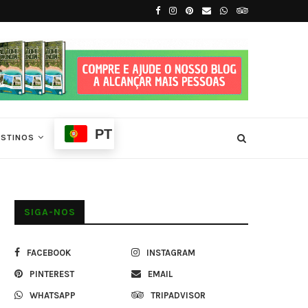
 Príncipe
7 Dias em São Tomé e Príncipe
PT
ESTINOS
SIGA-NOS
FACEBOOK
INSTAGRAM
PINTEREST
EMAIL
WHATSAPP
TRIPADVISOR