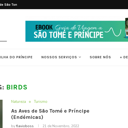
s de São Tomé
Melhor Época para Visitar São Tomé e
ILHA DO PRÍNCIPE
NOSSOS SERVIÇOS
SOBRE NÓS
+ D
G:
BIRDS
Natureza
Turismo
As Aves de São Tomé e Príncipe
(Endémicas)
by
flavioboss
21 de Novembro, 2022