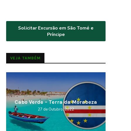
Solicitar Excursão em São Tomé e
Príncipe
VEJA TAMBÉM
Cabo Verde – Terra da Morabeza
Curios
27 de Outubro, 2022