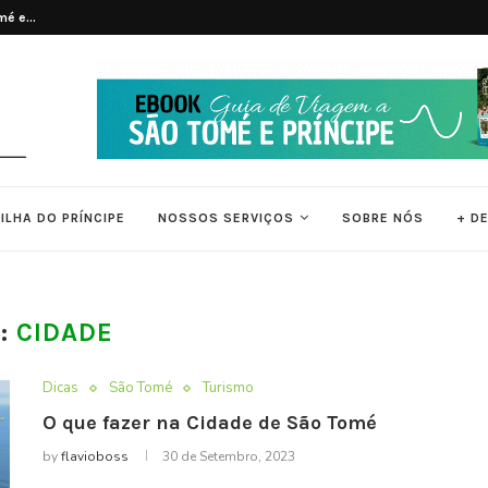
 e Príncipe
7 Principais Atrações Turísticas de 
ILHA DO PRÍNCIPE
NOSSOS SERVIÇOS
SOBRE NÓS
+ D
:
CIDADE
Dicas
São Tomé
Turismo
O que fazer na Cidade de São Tomé
by
flavioboss
30 de Setembro, 2023