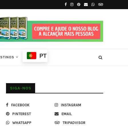
São Tomé
Melhor Época para Visitar São Tomé e Prín
PT
ESTINOS
SIGA-NOS
FACEBOOK
INSTAGRAM
PINTEREST
EMAIL
WHATSAPP
TRIPADVISOR