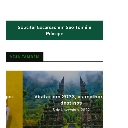
Solicitar Excursão em São Tomé e
Príncipe
VEJA TAMBÉM
Visitar em 2023, os melhores
Cabo V
destinos
5 de Novembro, 2022