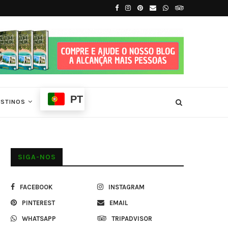
íncipe
7 Principais Atrações Turísticas de São T
PT
ESTINOS
SIGA-NOS
FACEBOOK
INSTAGRAM
PINTEREST
EMAIL
WHATSAPP
TRIPADVISOR