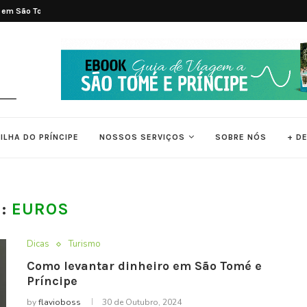
 em São Tomé e...
Tradições e Ritmos de São Tomé e Pr
é e...
ILHA DO PRÍNCIPE
NOSSOS SERVIÇOS
SOBRE NÓS
+ D
G:
EUROS
Dicas
Turismo
Como levantar dinheiro em São Tomé e
Príncipe
by
flavioboss
30 de Outubro, 2024