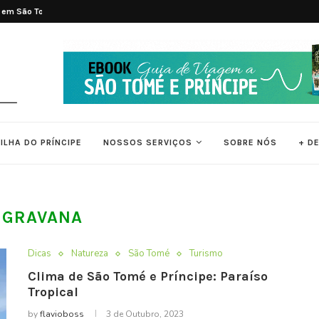
é e...
Tradições e Ritmos de São Tomé e Pr
ILHA DO PRÍNCIPE
NOSSOS SERVIÇOS
SOBRE NÓS
+ D
:
GRAVANA
Dicas
Natureza
São Tomé
Turismo
Clima de São Tomé e Príncipe: Paraíso
Tropical
by
flavioboss
3 de Outubro, 2023