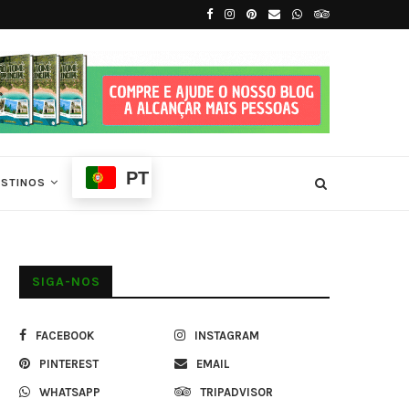
íncipe
7 Principais Atrações Turísticas de São T
PT
ESTINOS
SIGA-NOS
FACEBOOK
INSTAGRAM
PINTEREST
EMAIL
WHATSAPP
TRIPADVISOR