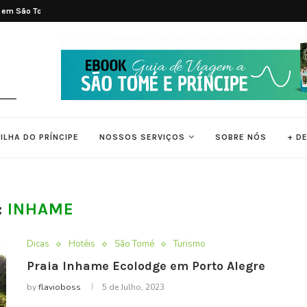
 em São Tomé e...
As 7 Melhores Praias de São Tomé e..
ILHA DO PRÍNCIPE
NOSSOS SERVIÇOS
SOBRE NÓS
+ D
:
INHAME
Dicas
Hotéis
São Tomé
Turismo
Praia Inhame Ecolodge em Porto Alegre
by
flavioboss
5 de Julho, 2023