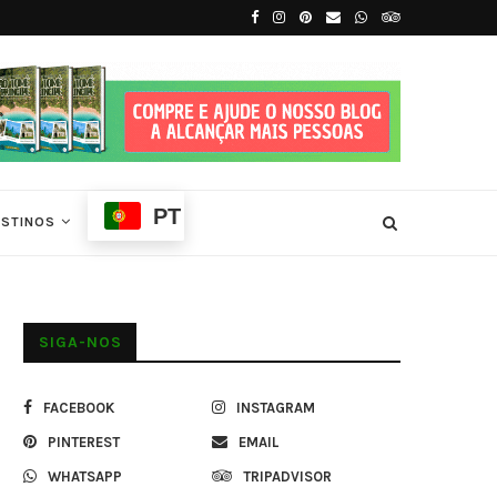
.
Tradições e Ritmos de São Tomé e Príncip
PT
ESTINOS
SIGA-NOS
FACEBOOK
INSTAGRAM
PINTEREST
EMAIL
WHATSAPP
TRIPADVISOR