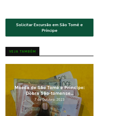
Solicitar Excursão em São Tomé e
Príncipe
VEJA TAMBÉM
Visitar em 2023, os melhores
Cabo V
destinos
5 de Novembro, 2022