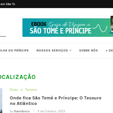
 em São Tomé e...
As 7 Melhores Praias de São Tomé e..
ILHA DO PRÍNCIPE
NOSSOS SERVIÇOS
SOBRE NÓS
+ D
OCALIZAÇÃO
Dicas
Turismo
Onde fica São Tomé e Príncipe: O Tesouro
no Atlântico
by
flavioboss
5 de Outubro, 2023