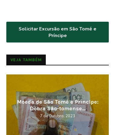
Solicitar Excursão em São Tomé e
Príncipe
VEJA TAMBÉM
Visitar em 2023, os melhores
Cabo V
destinos
5 de Novembro, 2022