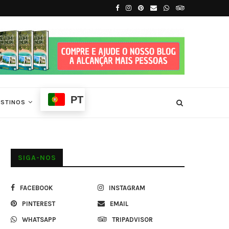
.
Tradições e Ritmos de São Tomé e Príncip
PT
ESTINOS
SIGA-NOS
FACEBOOK
INSTAGRAM
PINTEREST
EMAIL
WHATSAPP
TRIPADVISOR