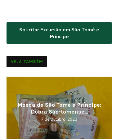
Solicitar Excursão em São Tomé e
Príncipe
VEJA TAMBÉM
Visitar em 2023, os melhores
Cabo V
destinos
5 de Novembro, 2022