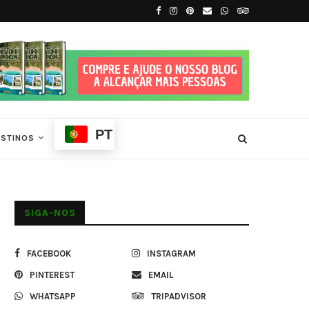
.
Tradições e Ritmos de São Tomé e Príncip
PT
ESTINOS
SIGA-NOS
FACEBOOK
INSTAGRAM
PINTEREST
EMAIL
WHATSAPP
TRIPADVISOR