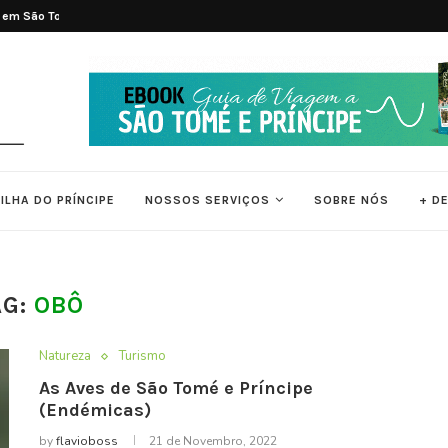
 em São Tomé e...
As 7 Melhores Praias de São Tomé e..
ILHA DO PRÍNCIPE
NOSSOS SERVIÇOS
SOBRE NÓS
+ D
AG:
OBÔ
Natureza
Turismo
As Aves de São Tomé e Príncipe
(Endémicas)
by
flavioboss
21 de Novembro, 2022