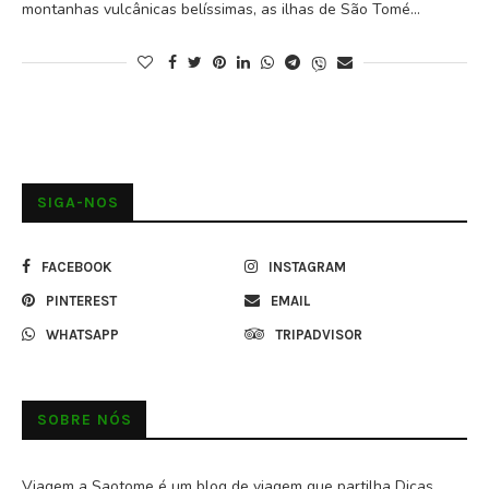
montanhas vulcânicas belíssimas, as ilhas de São Tomé…
SIGA-NOS
FACEBOOK
INSTAGRAM
PINTEREST
EMAIL
WHATSAPP
TRIPADVISOR
SOBRE NÓS
Viagem a Saotome é um blog de viagem que partilha Dicas,