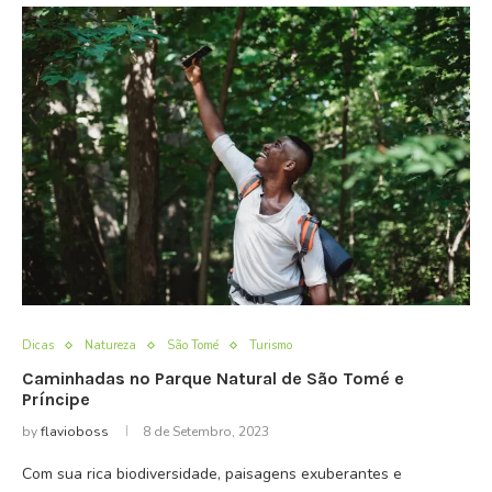
Dicas
Natureza
São Tomé
Turismo
Caminhadas no Parque Natural de São Tomé e
Príncipe
by
flavioboss
8 de Setembro, 2023
Com sua rica biodiversidade, paisagens exuberantes e