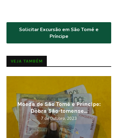
Solicitar Excursão em São Tomé e
Príncipe
VEJA TAMBÉM
Visitar em 2023, os melhores
Cabo V
destinos
5 de Novembro, 2022