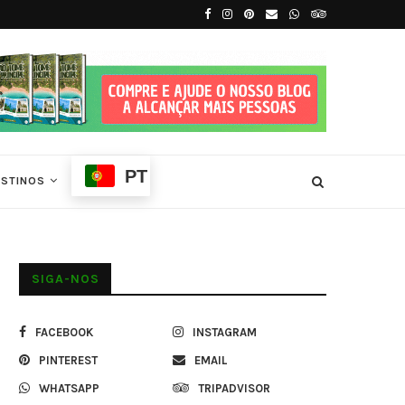
.
Tradições e Ritmos de São Tomé e Príncip
PT
ESTINOS
SIGA-NOS
FACEBOOK
INSTAGRAM
PINTEREST
EMAIL
WHATSAPP
TRIPADVISOR