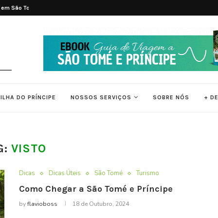
 em São Tomé e...
As 7 Melhores Praias de São Tomé e..
ILHA DO PRÍNCIPE
NOSSOS SERVIÇOS
SOBRE NÓS
+ D
G:
VISTO
Dicas
Dicas Úteis
São Tomé
Turismo
Como Chegar a São Tomé e Príncipe
by
flavioboss
18 de Outubro, 2024