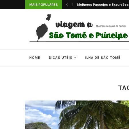
 e Príncipe
MAIS POPULARES
Melhores Passeios e Excursões
HOME
DICAS UTÉIS
ILHA DE SÃO TOMÉ
TA