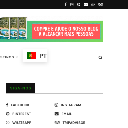
São Tomé
Melhor Época para Visitar São Tomé e Prín
PT
ESTINOS
SIGA-NOS
FACEBOOK
INSTAGRAM
PINTEREST
EMAIL
WHATSAPP
TRIPADVISOR