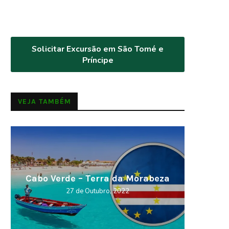
Solicitar Excursão em São Tomé e
Príncipe
VEJA TAMBÉM
Cabo Verde – Terra da Morabeza
Curios
27 de Outubro, 2022