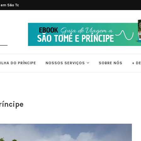
é e...
Tradições e Ritmos de São Tomé e Pr
ILHA DO PRÍNCIPE
NOSSOS SERVIÇOS
SOBRE NÓS
+ D
ríncipe