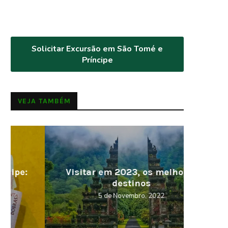
Solicitar Excursão em São Tomé e
Príncipe
VEJA TAMBÉM
Visitar em 2023, os melhores
Cabo V
destinos
5 de Novembro, 2022