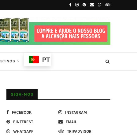
íncipe
7 Principais Atrações Turísticas de São T
PT
ESTINOS
SIGA-NOS
FACEBOOK
INSTAGRAM
PINTEREST
EMAIL
WHATSAPP
TRIPADVISOR