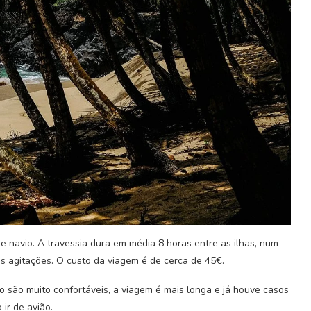
Moeda de São Tomé e Príncipe:
 Moçambique
de navio. A travessia dura em média 8 horas entre as ilhas, num
Dobra São-tomense...
2022
 agitações. O custo da viagem é de cerca de 45€.
7 de Outubro, 2023
 são muito confortáveis, a viagem é mais longa e já houve casos
ir de avião.