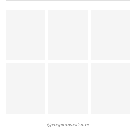
@viagemasaotome