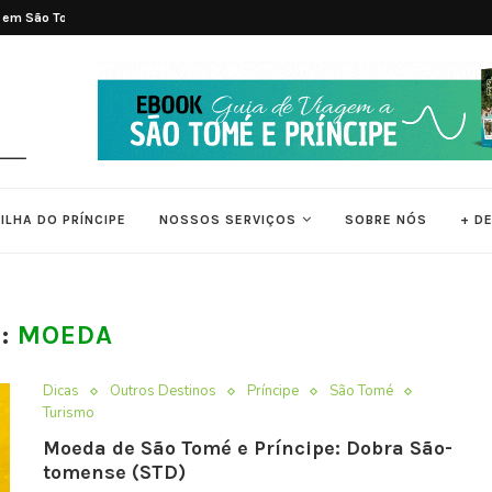
 em São Tomé e...
As 7 Melhores Praias de São Tomé e..
ILHA DO PRÍNCIPE
NOSSOS SERVIÇOS
SOBRE NÓS
+ D
G:
MOEDA
Dicas
Outros Destinos
Príncipe
São Tomé
Turismo
Moeda de São Tomé e Príncipe: Dobra São-
tomense (STD)