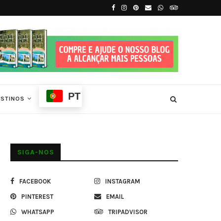
.
Tradições e Ritmos de São Tomé e Príncip
PT
ESTINOS
SIGA-NOS
FACEBOOK
INSTAGRAM
PINTEREST
EMAIL
WHATSAPP
TRIPADVISOR