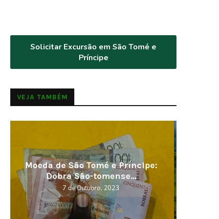
Solicitar Excursão em São Tomé e
Príncipe
VEJA TAMBÉM
Visitar em 2023, os melhores
Cabo V
destinos
5 de Novembro, 2022