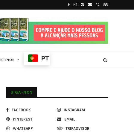
São Tomé
Melhor Época para Visitar São Tomé e Prín
PT
ESTINOS
SIGA-NOS
FACEBOOK
INSTAGRAM
PINTEREST
EMAIL
WHATSAPP
TRIPADVISOR