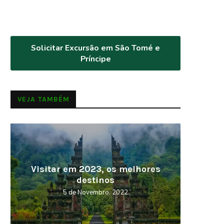
Solicitar Excursão em São Tomé e
Príncipe
VEJA TAMBÉM
Cabo Verde – Terra da Morabeza
Curio
27 de Outubro, 2022