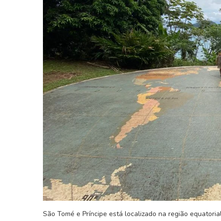
Moeda de São Tomé
idades Sobre Moçambique
Dobra São-tom
24 de Outubro, 2022
7 de Outubro,
São Tomé e Príncipe está localizado na região equatori