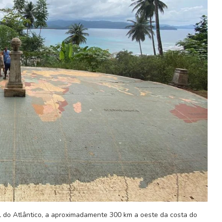
 e Príncipe:
Visitar em 2023, os melhores
ense...
destinos
 2023
5 de Novembro, 2022
al do Atlântico, a aproximadamente 300 km a oeste da costa do