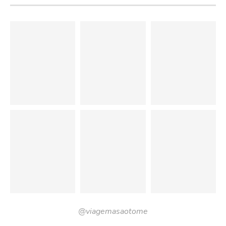
@viagemasaotome