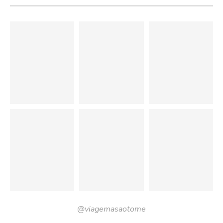
@viagemasaotome