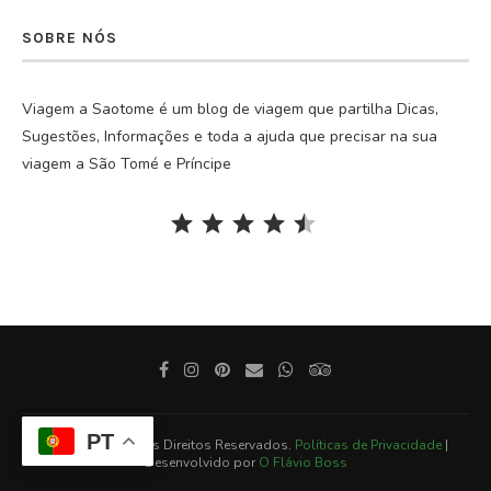
SOBRE NÓS
Viagem a Saotome é um blog de viagem que partilha Dicas,
Sugestões, Informações e toda a ajuda que precisar na sua
viagem a São Tomé e Príncipe
Rating: 4.5 out of 5.
⭐
⭐
⭐
⭐
⭐
PT
@2025 - Todos os Direitos Reservados.
Políticas de Privacidade
|
Desenvolvido por
O Flávio Boss