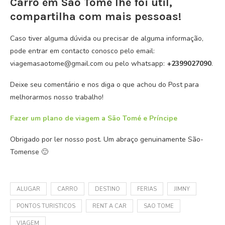
Carro em São Tomé lhe foi util,
compartilha com mais pessoas!
Caso tiver alguma dúvida ou precisar de alguma informação,
pode entrar em contacto conosco pelo email:
viagemasaotome@gmail.com ou pelo whatsapp:
+2399027090
.
Deixe seu comentário e nos diga o que achou do Post para
melhorarmos nosso trabalho!
Fazer um plano de viagem a São Tomé e Príncipe
Obrigado por ler nosso post. Um abraço genuinamente São-
Tomense 🙂
ALUGAR
CARRO
DESTINO
FERIAS
JIMNY
PONTOS TURISTICOS
RENT A CAR
SAO TOME
VIAGEM