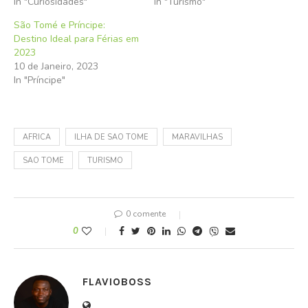
In "Curiosidades"
In "Turismo"
São Tomé e Príncipe:
Destino Ideal para Férias em
2023
10 de Janeiro, 2023
In "Príncipe"
AFRICA
ILHA DE SAO TOME
MARAVILHAS
SAO TOME
TURISMO
0 comente
0
FLAVIOBOSS