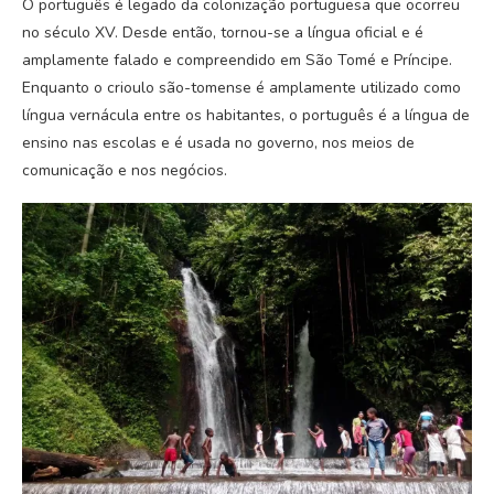
O português é legado da colonização portuguesa que ocorreu
no século XV. Desde então, tornou-se a língua oficial e é
amplamente falado e compreendido em São Tomé e Príncipe.
Enquanto o crioulo são-tomense é amplamente utilizado como
língua vernácula entre os habitantes, o português é a língua de
ensino nas escolas e é usada no governo, nos meios de
comunicação e nos negócios.